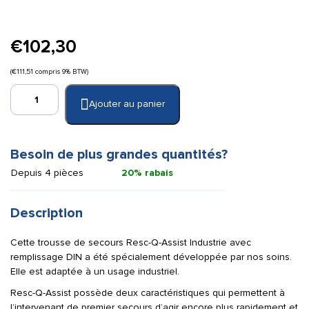
€
102,30
(
€
111,51
compris 9% BTW)
quantité
Ajouter au panier
de
Trousse
de
premiers
Besoin de plus grandes quantités?
secours
Depuis 4 pièces
20% rabais
Resc-
Q-
Assist
Description
Industrie
DIN
Cette trousse de secours Resc-Q-Assist Industrie avec
remplissage DIN a été spécialement développée par nos soins.
Elle est adaptée à un usage industriel.
Resc-Q-Assist possède deux caractéristiques qui permettent à
l’intervenant de premier secours d’agir encore plus rapidement et