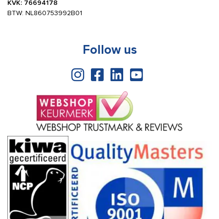
KVK: 76694178
BTW: NL860753992B01
Follow us