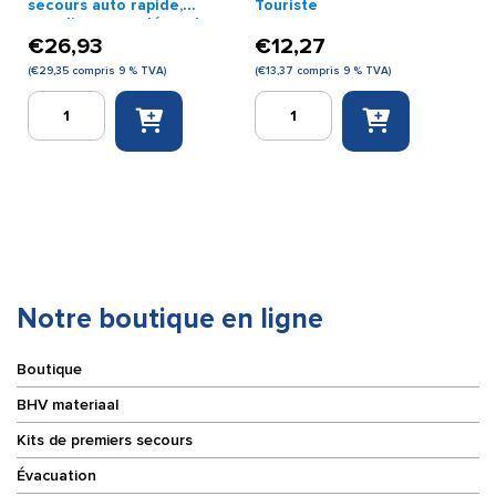
secours auto rapide,
Touriste
remplie en supplément
€
26,93
€
12,27
(
€
29,35
compris 9 % TVA)
(
€
13,37
compris 9 % TVA)
quantité
quantité
de
de
Trousse
Trousse
de
de
premiers
secours
secours
Touriste
auto
rapide,
remplie
en
Notre boutique en ligne
supplément
Boutique
BHV materiaal
Kits de premiers secours
Évacuation