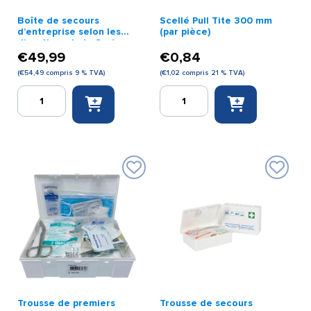
Boîte de secours
Scellé Pull Tite 300 mm
d’entreprise selon les
(par pièce)
directives de la Croix
orange 2021
€
49,99
€
0,84
(
€
54,49
compris 9 % TVA)
(
€
1,02
compris 21 % TVA)
quantité
quantité
de
de
Boîte
Scellé
de
Pull
secours
Tite
d'entreprise
300
selon
mm
les
(par
directives
pièce)
de
la
Croix
orange
2021
Trousse de premiers
Trousse de secours