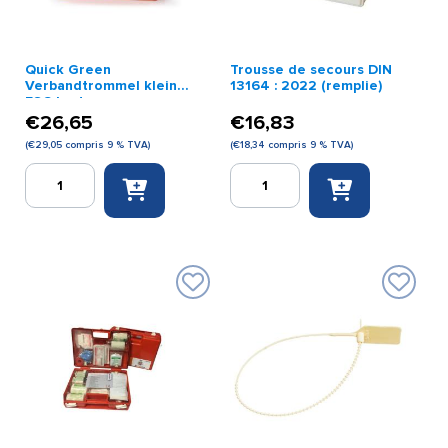
Quick Green
Trousse de secours DIN
Verbandtrommel klein
13164 : 2022 (remplie)
FSC karton
DIN13164:2022
€
26,65
€
16,83
(
€
29,05
compris 9 % TVA)
(
€
18,34
compris 9 % TVA)
quantité
quantité
de
de
Quick
Trousse
Green
de
Verbandtrommel
secours
klein
DIN
FSC
13164
karton
:
DIN13164:2022
2022
(remplie)