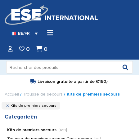
BE/FR
0
0
Recherche
pour :
Livraison gratuite à partir de
€150,-
Accueil
/
Trousse de secours
/ Kits de premiers secours
Kits de premiers secours
Categorieën
Kits de premiers secours
6
/31
Trousse de premiers secours Croix orange