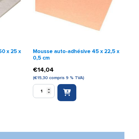
50 x 25 x
Mousse auto-adhésive 45 x 22,5 x
0,5 cm
€
14,04
(
€
15,30
compris 9 % TVA)
quantité
de
Mousse
auto-
adhésive
45
x
22,5