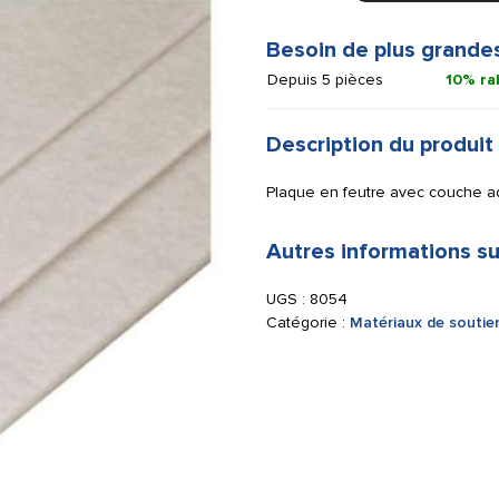
auto-
adhésif
Besoin de plus grande
blanc
Depuis 5 pièces
10% ra
50
x
25
Description du produit
x
0,3
Plaque en feutre avec couche a
cm
Autres informations su
UGS :
8054
Catégorie :
Matériaux de soutie