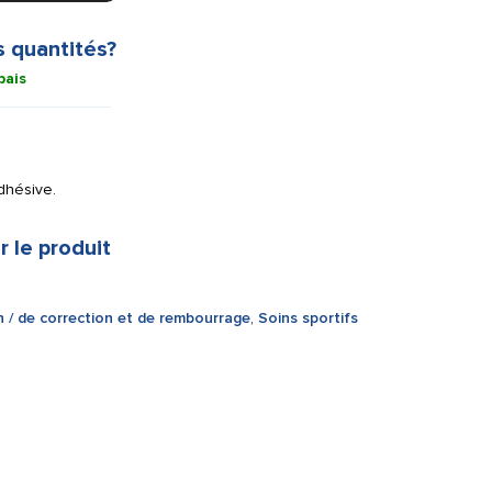
s quantités?
bais
dhésive.
r le produit
n / de correction et de rembourrage
,
Soins sportifs