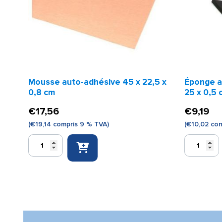
Mousse auto-adhésive 45 x 22,5 x
Éponge a
0,8 cm
25 x 0,5 
€
17,56
€
9,19
(
€
19,14
compris 9 % TVA)
(
€
10,02
com
quantité
quantité
de
de
Mousse
Éponge
auto-
auto-
adhésive
adhésive
45
noire
x
50
22,5
x