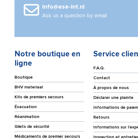
x
25
info@ese-int.nl
0,8
x
cm
0,5
Ask us a question by email
cm
Notre boutique en
Service clien
ligne
F.A.Q.
Boutique
Contact
BHV materiaal
À propos de nous
Kits de premiers secours
Déclarer une plainte
Évacuation
Informations de paie
Réanimation
Retours
Gilets de sécurité
Informations sur l’exp
Médicaments de premier secours
Inspection et entretie