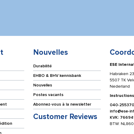
x
0,5
cm
t
Nouvelles
Coord
ESE Interna
Durabilité
Habraken 23
EHBO & BHV kennisbank
5507 TK Ve
Nouvelles
Nederland
Postes vacants
Instructions
ment
Abonnez-vous à la newsletter
040-25537
info@ese-int
Customer Reviews
KVK: 76694
édition
BTW: NL860
n