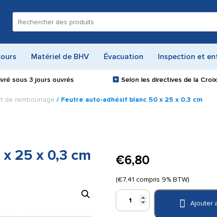
Recherche
pour :
cours
Matériel de BHV
Évacuation
Inspection et en
ivré sous
3 jours ouvrés
Selon les directives de la Cro
 et de rembourrage
/ Feutre auto-adhésif blanc 50 x 25 x 0,3 cm
 x 25 x 0,3 cm
€
6,80
(
€
7,41
compris 9% BTW)
quantité
Ajouter 
de
Feutre