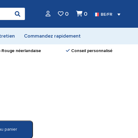
0
0
BE/FR
tretien
Commandez rapidement
ix-Rouge néerlandaise
Conseil personnalisé
au panier