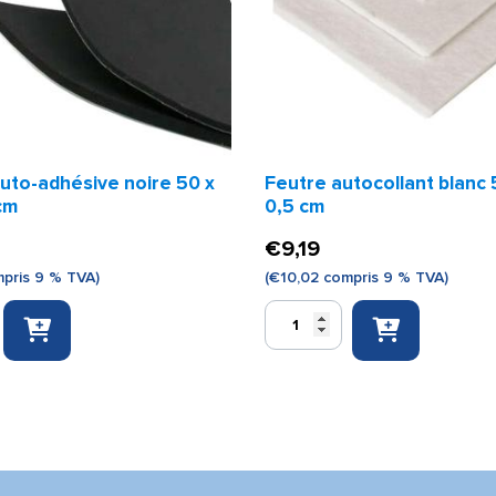
uto-adhésive noire 50 x
Feutre autocollant blanc 
cm
0,5 cm
€
9,19
pris 9 % TVA)
(
€
10,02
compris 9 % TVA)
quantité
de
Feutre
autocollant
blanc
50
x
25