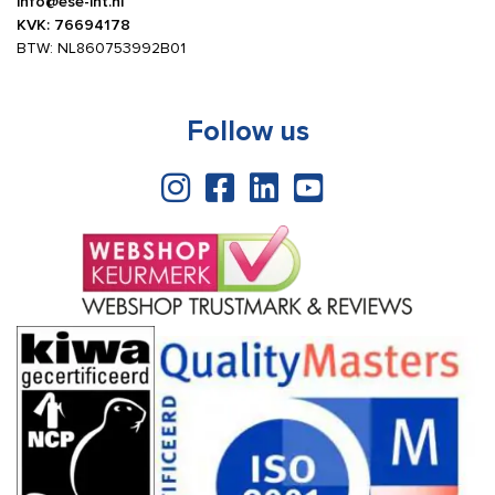
info@ese-int.nl
KVK: 76694178
BTW: NL860753992B01
Follow us