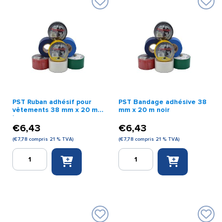
PST Ruban adhésif pour
PST Bandage adhésive 38
vêtements 38 mm x 20 m
mm x 20 m noir
jaune
€
6,43
€
6,43
(
€
7,78
compris 21 % TVA)
(
€
7,78
compris 21 % TVA)
quantité
quantité
de
de
PST
PST
Ruban
Bandage
adhésif
adhésive
pour
38
vêtements
mm