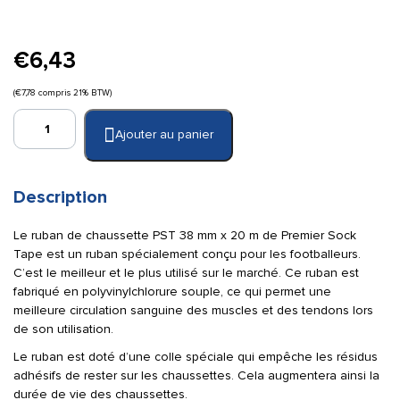
€
6,43
(
€
7,78
compris 21% BTW)
quantité
Ajouter au panier
de
PST
Pantalon
de
Description
bande
adhésive
Le ruban de chaussette PST 38 mm x 20 m de Premier Sock
38
Tape est un ruban spécialement conçu pour les footballeurs.
mm
C’est le meilleur et le plus utilisé sur le marché. Ce ruban est
x
fabriqué en polyvinylchlorure souple, ce qui permet une
20
meilleure circulation sanguine des muscles et des tendons lors
m
de son utilisation.
bleu
Le ruban est doté d’une colle spéciale qui empêche les résidus
foncé
adhésifs de rester sur les chaussettes. Cela augmentera ainsi la
durée de vie des chaussettes.