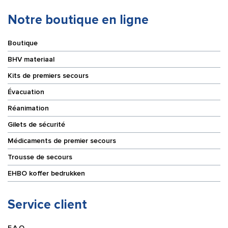
mm
mm
x
x
Notre boutique en ligne
20
20
m
m
Boutique
bleu
rouge
ciel
BHV materiaal
Kits de premiers secours
Évacuation
Réanimation
Gilets de sécurité
Médicaments de premier secours
Trousse de secours
EHBO koffer bedrukken
Service client
F.A.Q.