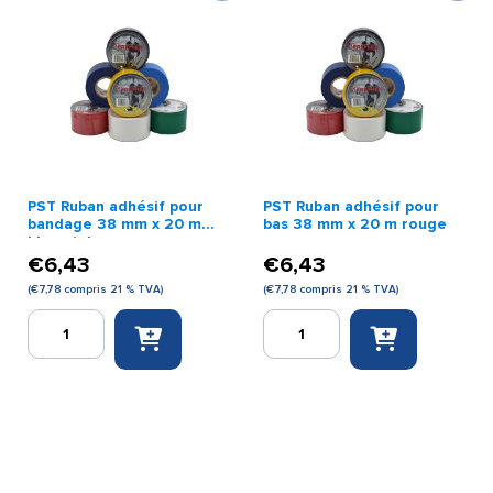
38
x
mm
20
x
m
20
noir
m
jaune
PST Ruban adhésif pour
PST Ruban adhésif pour
bandage 38 mm x 20 m
bas 38 mm x 20 m rouge
bleu ciel
€
6,43
€
6,43
(
€
7,78
compris 21 % TVA)
(
€
7,78
compris 21 % TVA)
quantité
quantité
de
de
PST
PST
Ruban
Ruban
adhésif
adhésif
pour
pour
bandage
bas
38
38