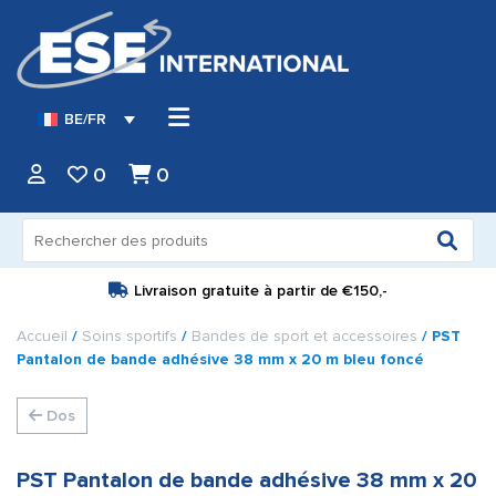
BE/FR
0
0
Recherche
pour :
Livraison gratuite à partir de
€150,-
Accueil
/
Soins sportifs
/
Bandes de sport et accessoires
/ PST
Pantalon de bande adhésive 38 mm x 20 m bleu foncé
Dos
PST Pantalon de bande adhésive 38 mm x 20