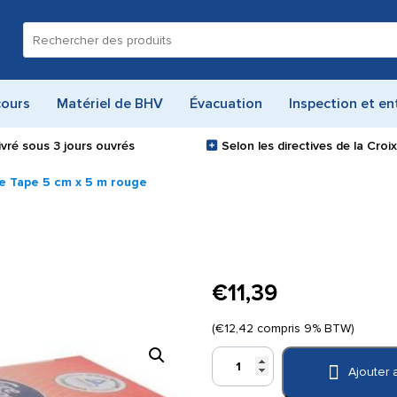
Recherche
pour :
cours
Matériel de BHV
Évacuation
Inspection et en
ivré sous
3 jours ouvrés
Selon les directives de la Cro
e Tape 5 cm x 5 m rouge
€
11,39
(
€
12,42
compris 9% BTW)
quantité
Ajouter 
de
Cure