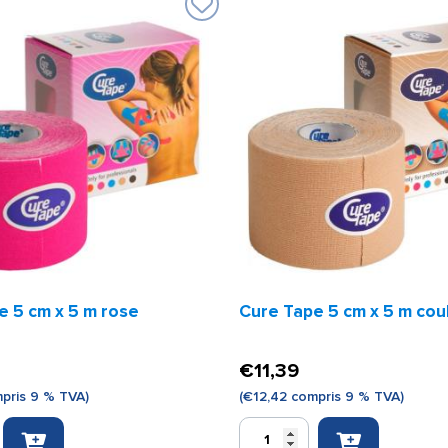
e 5 cm x 5 m rose
Cure Tape 5 cm x 5 m cou
€
11,39
pris 9 % TVA)
(
€
12,42
compris 9 % TVA)
quantité
de