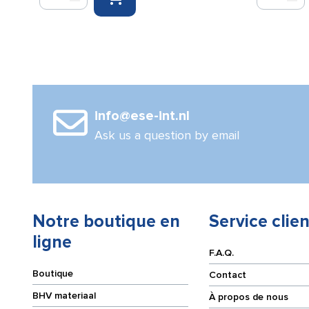
Cure
Cure
Tape
Tape
5
5
cm
cm
x
x
5
5
m
m
info@ese-int.nl
orange
rose
Ask us a question by email
Notre boutique en
Service clien
ligne
F.A.Q.
Boutique
Contact
BHV materiaal
À propos de nous