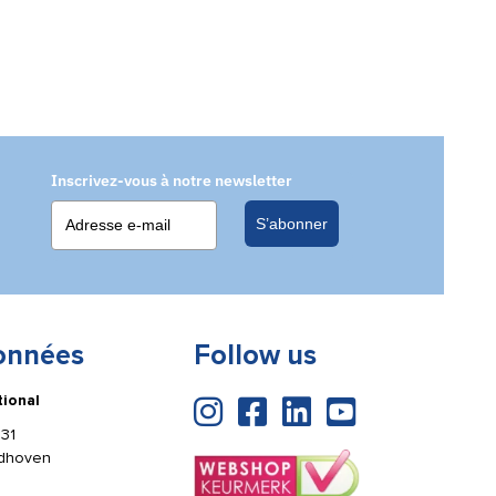
Inscrivez-vous à notre newsletter
S’abonner
onnées
Follow us
tional
31
ldhoven