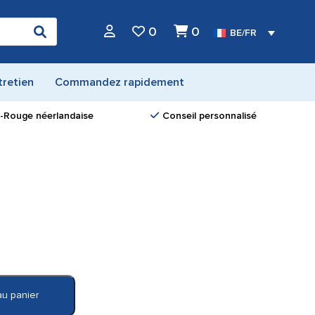
0
0
BE/FR
tretien
Commandez rapidement
ix-Rouge néerlandaise
Conseil personnalisé
au panier