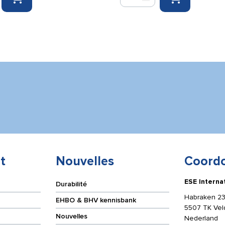
Cure
Tape
5
cm
x
5
m
couleur
peau
t
Nouvelles
Coord
ESE Interna
Durabilité
Habraken 23
EHBO & BHV kennisbank
5507 TK Ve
Nouvelles
Nederland