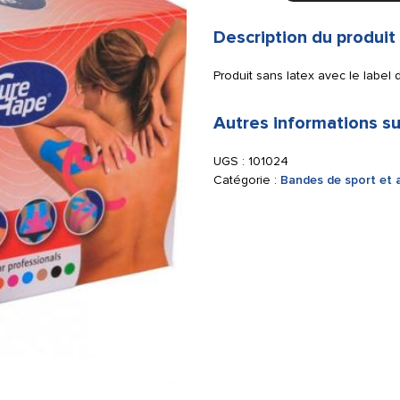
Tape
5
Description du produit
cm
x
Produit sans latex avec le label 
5
m
Autres informations su
rouge
UGS :
101024
Catégorie :
Bandes de sport et 