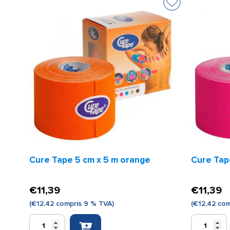
Cure Tape 5 cm x 5 m orange
Cure Tap
€
11,39
€
11,39
(
€
12,42
compris 9 % TVA)
(
€
12,42
com
quantité
quantité
de
de