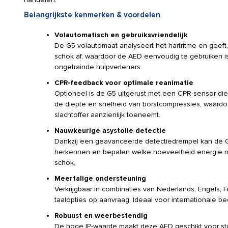
Belangrijkste kenmerken & voordelen
Volautomatisch en gebruiksvriendelijk
De G5 volautomaat analyseert het hartritme en geeft
schok af, waardoor de AED eenvoudig te gebruiken is
ongetrainde hulpverleners.
CPR-feedback voor optimale reanimatie
Optioneel is de G5 uitgerust met een CPR-sensor die
de diepte en snelheid van borstcompressies, waardo
slachtoffer aanzienlijk toeneemt.
Nauwkeurige asystolie detectie
Dankzij een geavanceerde detectiedrempel kan de G
herkennen en bepalen welke hoeveelheid energie no
schok.
Meertalige ondersteuning
Verkrijgbaar in combinaties van Nederlands, Engels, F
taalopties op aanvraag. Ideaal voor internationale be
Robuust en weerbestendig
De hoge IP-waarde maakt deze AED geschikt voor sto