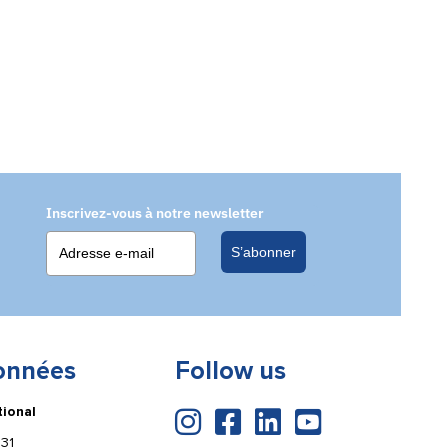
Inscrivez-vous à notre newsletter
S’abonner
onnées
Follow us
tional
31