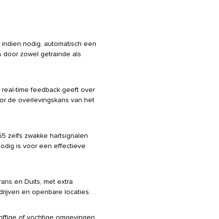
, indien nodig, automatisch een
 door zowel getrainde als
 real-time feedback geeft over
or de overlevingskans van het
5 zelfs zwakke hartsignalen
dig is voor een effectieve
rans en Duits, met extra
drijven en openbare locaties.
ffige of vochtige omgevingen,