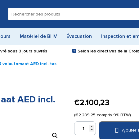
Recherche
pour :
cours
Matériel de BHV
Évacuation
Inspection et en
ivré sous
3 jours ouvrés
Selon les directives de la Cro
 volautomaat AED incl. tas
aat AED incl.
€
2.100,23
(
€
2.289,25
compris 9% BTW)
quantité
Ajouter 
de
Cardiac