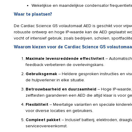
Wekelijkse en maandelijkse condensator frequentiet
Waar te plaatsen?
De Cardiac Science G5 volautomaat AED is geschikt voor vrijwel
robuuste ontwerp en hoge IP-waarde kan de AED geplaatst wo
vocht of intensief gebruik, zoals bedrijven, scholen, sportfacil
Waarom kiezen voor de Cardiac Science G5 volautomaa
Maximale levensreddende effectiviteit
– Automatisch
feedback verbeteren de overlevingskans.
Gebruiksgemak
– Heldere gesproken instructies en vi
de hulpverlener in elke situatie.
Betrouwbaarheid en duurzaamheid
– Hoge IP-waarde,
zelftesten garanderen een AED die altijd klaar is voor ge
Flexibiliteit
– Meertalige varianten en speciale kindere
voor diverse locaties en gebruikers.
Compleet pakket
– Inclusief batterij, elektroden, dra
serviceovereenkomst.