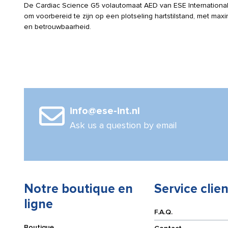
De Cardiac Science G5 volautomaat AED van ESE International 
om voorbereid te zijn op een plotseling hartstilstand, met max
en betrouwbaarheid.
info@ese-int.nl
Ask us a question by email
Notre boutique en
Service clien
ligne
F.A.Q.
Boutique