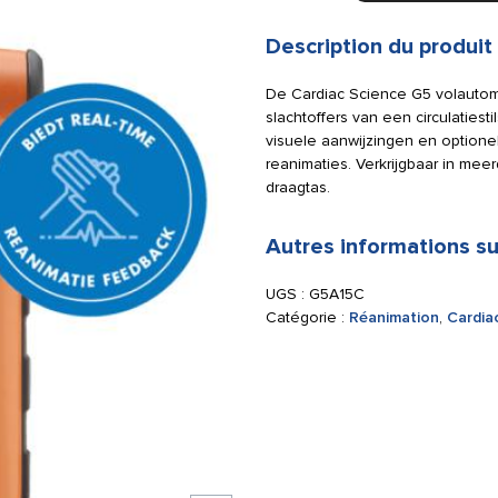
Science
G5
Description du produit
volautomaat
AED
De Cardiac Science G5 volautoma
incl.
slachtoffers van een circulatiest
tas
visuele aanwijzingen en optione
reanimaties. Verkrijgbaar in meer
draagtas.
Autres informations su
UGS :
G5A15C
Catégorie :
Réanimation
,
Cardia