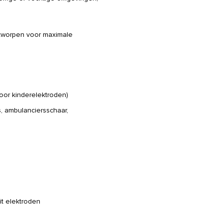
tworpen voor maximale
oor kinderelektroden)
, ambulanciersschaar,
it elektroden