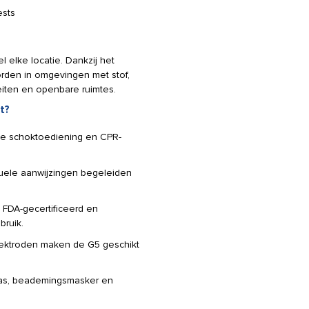
ests
 elke locatie. Dankzij het
rden in omgevingen met stof,
iteiten en openbare ruimtes.
t?
e schoktoediening en CPR-
suele aanwijzingen begeleiden
 FDA-gecertificeerd en
bruik.
lektroden maken de G5 geschikt
agtas, beademingsmasker en