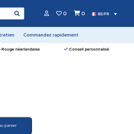
0
0
BE/FR
tretien
Commandez rapidement
ix-Rouge néerlandaise
Conseil personnalisé
au panier