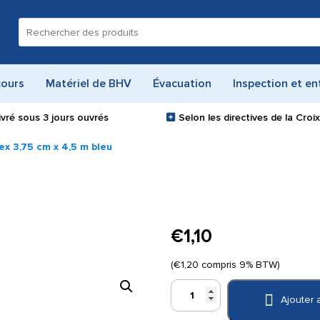
Recherche
pour :
cours
Matériel de BHV
Évacuation
Inspection et en
ivré sous
3 jours ouvrés
Selon les directives de la Cro
ex 3,75 cm x 4,5 m bleu
€
1,10
(
€
1,20
compris 9% BTW)
quantité
Ajouter 
de
Co-