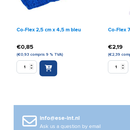
Co-Flex 2,5 cm x 4,5 m bleu
Co-Flex 7
€
0,85
€
2,19
(
€
0,93
compris 9 % TVA)
(
€
2,39
comp
quantité
quantité
de
de
Co-
Co-
Flex
Flex
2,5
7,5
cm
cm
x
x
4,5
4,5
m
m
info@ese-int.nl
bleu
bleu
Ask us a question by email