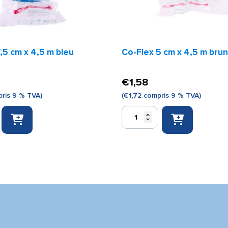
,5 cm x 4,5 m bleu
Co-Flex 5 cm x 4,5 m brun
€
1,58
ris 9 % TVA)
(
€
1,72
compris 9 % TVA)
quantité
de
Co-
Flex
5
cm
x
4,5
m
brun