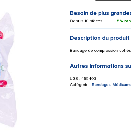
Flex
3,75
Besoin de plus grande
cm
Depuis 10 pièces
5% rab
x
4,5
m
Description du produit
bleu
Bandage de compression cohés
Autres informations su
UGS :
455403
Catégorie :
Bandages
,
Médicame