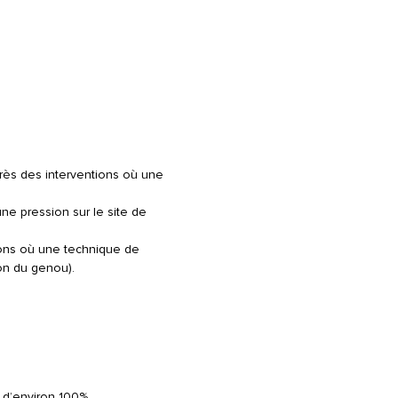
près des interventions où une
une pression sur le site de
ions où une technique de
ion du genou).
 d’environ 100%