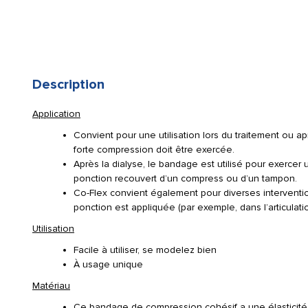
Description
Application
Convient pour une utilisation lors du traitement ou a
forte compression doit être exercée.
Après la dialyse, le bandage est utilisé pour exercer 
ponction recouvert d’un compress ou d’un tampon.
Co-Flex convient également pour diverses intervent
ponction est appliquée (par exemple, dans l’articulat
Utilisation
Facile à utiliser, se modelez bien
À usage unique
Matériau
Ce bandage de compression cohésif a une élasticité