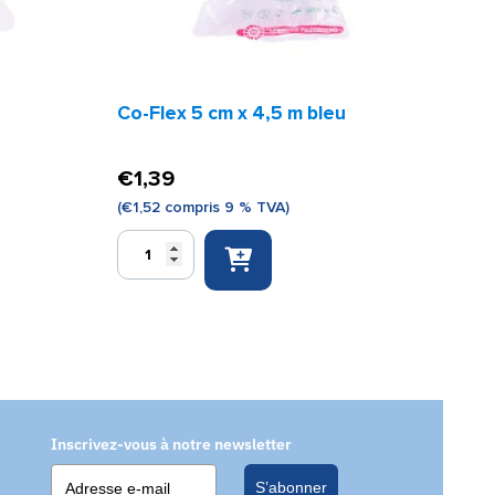
Co-Flex 5 cm x 4,5 m bleu
€
1,39
(
€
1,52
compris 9 % TVA)
quantité
de
Co-
Flex
5
cm
x
4,5
m
Inscrivez-vous à notre newsletter
bleu
S’abonner