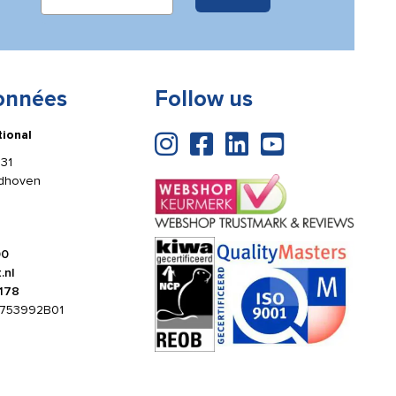
onnées
Follow us
tional
31
ldhoven
00
.nl
178
753992B01