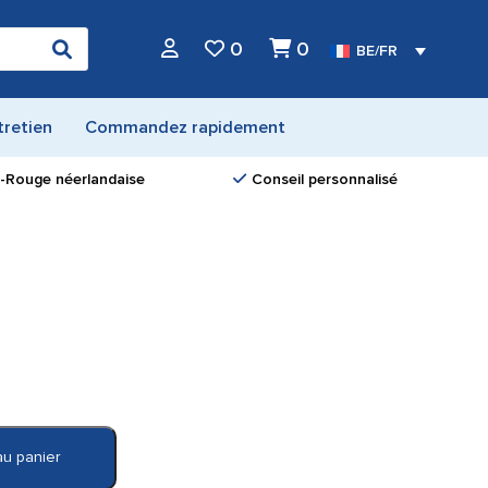
0
0
BE/FR
tretien
Commandez rapidement
ix-Rouge néerlandaise
Conseil personnalisé
au panier