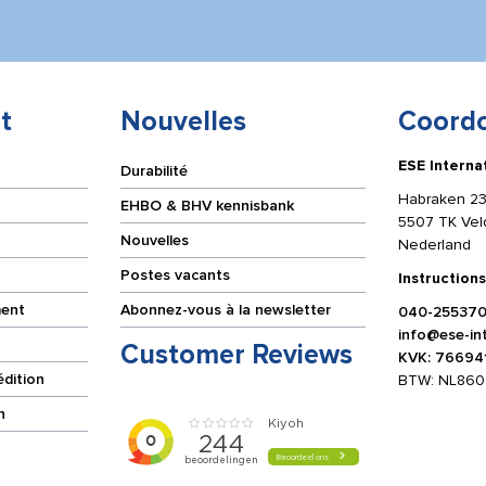
t
Nouvelles
Coord
ESE Interna
Durabilité
Habraken 23
EHBO & BHV kennisbank
5507 TK Ve
Nouvelles
Nederland
Postes vacants
Instructions
ment
Abonnez-vous à la newsletter
040-25537
info@ese-int
Customer Reviews
KVK: 76694
édition
BTW: NL860
n