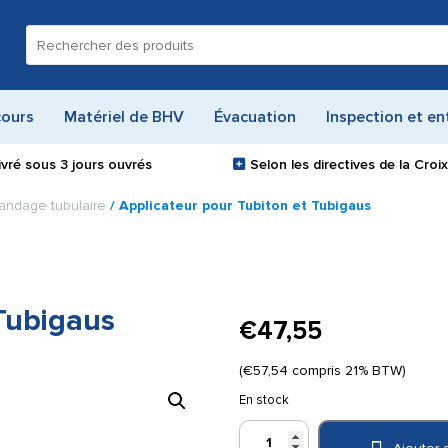
Recherche
pour :
cours
Matériel de BHV
Évacuation
Inspection et en
ivré sous
3 jours ouvrés
Selon les directives de la Cro
bandage tubulaire
/ Applicateur pour Tubiton et Tubigaus
 Tubigaus
€
47,55
(
€
57,54
compris 21% BTW)
En stock
quantité