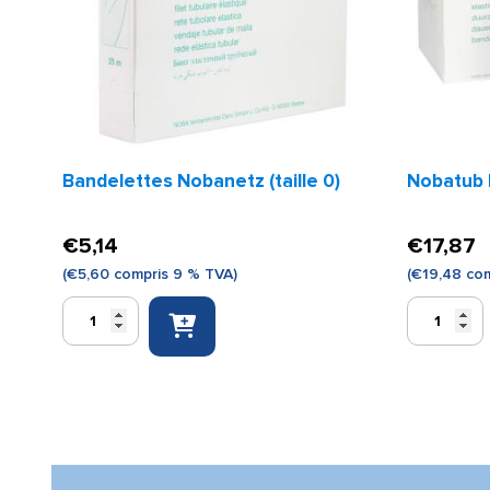
Bandelettes Nobanetz (taille 0)
Nobatub B
€
5,14
€
17,87
(
€
5,60
compris 9 % TVA)
(
€
19,48
com
quantité
quantité
de
de
Bandelettes
Nobatub
Nobanetz
B
(taille
blanc
0)
6,5
cm
x