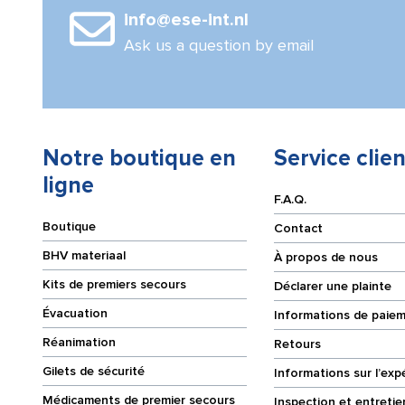
10
info@ese-int.nl
m
Ask us a question by email
Notre boutique en
Service clien
ligne
F.A.Q.
Boutique
Contact
BHV materiaal
À propos de nous
Kits de premiers secours
Déclarer une plainte
Évacuation
Informations de paie
Réanimation
Retours
Gilets de sécurité
Informations sur l’exp
Médicaments de premier secours
Inspection et entretie