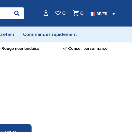
0
0
BE/FR
tretien
Commandez rapidement
ix-Rouge néerlandaise
Conseil personnalisé