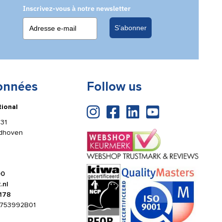
Inscrivez-vous à notre newsletter
S’abonner
onnées
Follow us
tional
31
ldhoven
00
.nl
178
753992B01