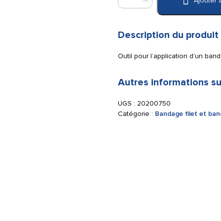
Ajouter 
de
Applicateur
pour
Tubiton
Description du produit
et
Tubigaus
Outil pour l’application d’un ban
Autres informations su
UGS :
20200750
Catégorie :
Bandage filet et ban