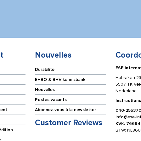
t
Nouvelles
Coord
ESE Interna
Durabilité
Habraken 23
EHBO & BHV kennisbank
5507 TK Ve
Nouvelles
Nederland
Postes vacants
Instructions
ment
Abonnez-vous à la newsletter
040-25537
info@ese-int
Customer Reviews
KVK: 76694
édition
BTW: NL860
n