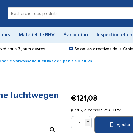
Recherche
pour :
cours
Matériel de BHV
Évacuation
Inspection et en
ivré sous
3 jours ouvrés
Selon les directives de la Cro
 serie volwassene luchtwegen pak a 50 stuks
ene luchtwegen
€
121,08
(
€
146,51
compris 21% BTW)
quantité
Ajouter 
de
Prestan