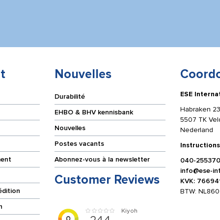
t
Nouvelles
Coord
ESE Interna
Durabilité
Habraken 23
EHBO & BHV kennisbank
5507 TK Ve
Nouvelles
Nederland
Postes vacants
Instructions
ment
Abonnez-vous à la newsletter
040-25537
info@ese-int
Customer Reviews
KVK: 76694
édition
BTW: NL860
n