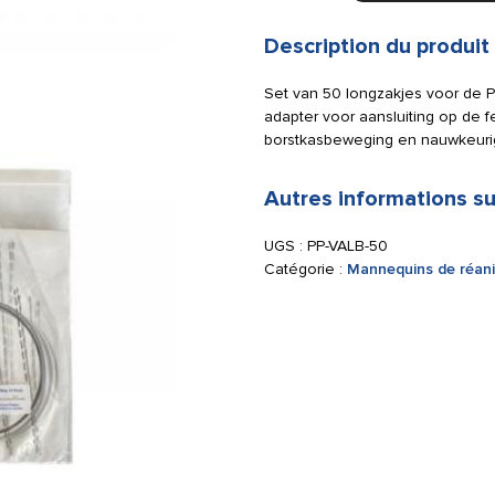
2000
serie
Description du produit
volwassene
luchtwegen
Set van 50 longzakjes voor de P
pak
adapter voor aansluiting op de f
a
borstkasbeweging en nauwkeur
50
stuks
Autres informations su
UGS :
PP-VALB-50
Catégorie :
Mannequins de réan