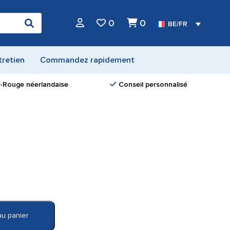
0
0
BE/FR
tretien
Commandez rapidement
ix-Rouge néerlandaise
Conseil personnalisé
au panier