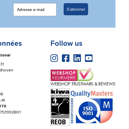
S’abonner
onnées
Follow us
tional
31
ldhoven
00
.nl
178
753992B01