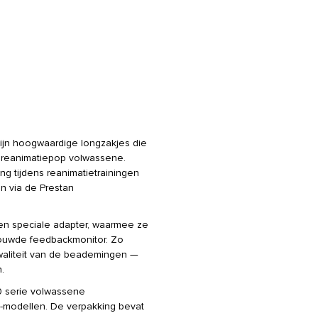
ijn hoogwaardige longzakjes die
 reanimatiepop volwassene.
g tijdens reanimatietrainingen
n via de Prestan
en speciale adapter, waarmee ze
ouwde feedbackmonitor. Zo
 kwaliteit van de beademingen —
.
00 serie volwassene
n-modellen. De verpakking bevat