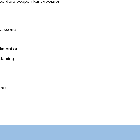
meerdere poppen kunt voorzien
lwassene
ckmonitor
ademing
ene