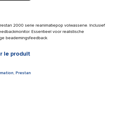
restan 2000 serie reanimatiepop volwassene. Inclusief
eedbackmonitor. Essentieel voor realistische
ige beademingsfeedback.
r le produit
imation
,
Prestan