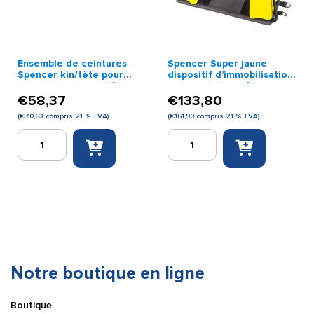
Ensemble de ceintures
Spencer Super jaune
Spencer kin/tête pour
dispositif d’immobilisation
immobilisateur de tête.
universel de la tête
€
58,37
€
133,80
(
€
70,63
compris 21 % TVA)
(
€
161,90
compris 21 % TVA)
quantité
quantité
de
de
Ensemble
Spencer
de
Super
ceintures
jaune
Spencer
dispositif
kin/tête
d'immobilisation
pour
universel
immobilisateur
de
de
la
Notre boutique en ligne
tête.
tête
Boutique