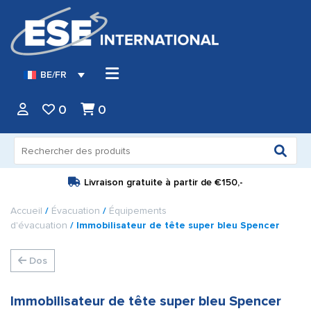
BE/FR
0
0
Recherche
pour :
Livraison gratuite à partir de
€150,-
Accueil
/
Évacuation
/
Équipements
d'évacuation
/ Immobilisateur de tête super bleu Spencer
Dos
Immobilisateur de tête super bleu Spencer