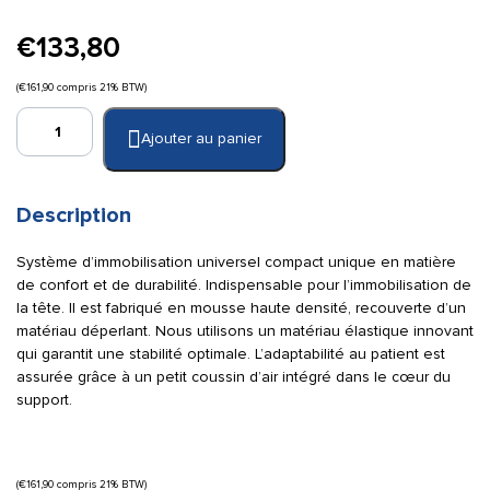
€
133,80
(
€
161,90
compris 21% BTW)
quantité
Ajouter au panier
de
Immobilisateur
de
tête
Description
super
bleu
Système d’immobilisation universel compact unique en matière
Spencer
de confort et de durabilité. Indispensable pour l’immobilisation de
la tête. Il est fabriqué en mousse haute densité, recouverte d’un
matériau déperlant. Nous utilisons un matériau élastique innovant
qui garantit une stabilité optimale. L’adaptabilité au patient est
assurée grâce à un petit coussin d’air intégré dans le cœur du
support.
(
€
161,90
compris 21% BTW)