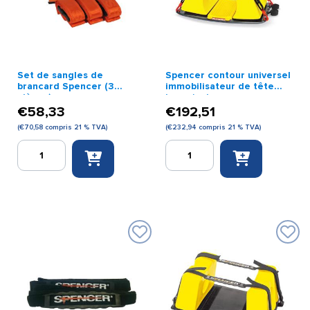
Set de sangles de
Spencer contour universel
brancard Spencer (3
immobilisateur de tête
pièces)
jaune/noir
€
58,33
€
192,51
(
€
70,58
compris 21 % TVA)
(
€
232,94
compris 21 % TVA)
quantité
quantité
de
de
Set
Spencer
de
contour
sangles
universel
de
immobilisateur
brancard
de
Spencer
tête
(3
jaune/noir
pièces)